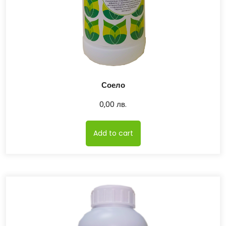
Соело
0,00
лв.
Add to cart