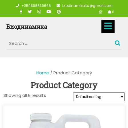
Skip
+359898836668
biodinamikaltd@gmail.com
to
0
content
Op
Биодинамика
But
Home
/ Product Category
Product Category
Showing all 8 results