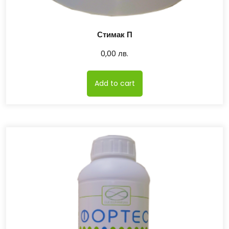
Стимак П
0,00
лв.
Add to cart